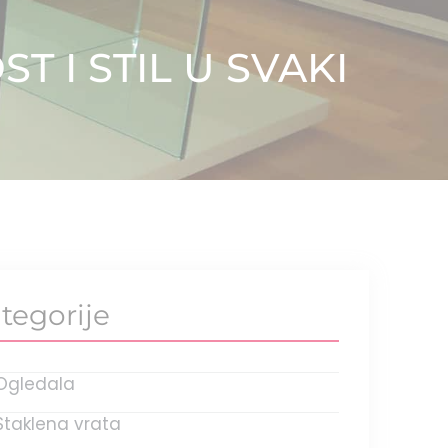
T I STIL U SVAKI
tegorije
Ogledala
Staklena vrata