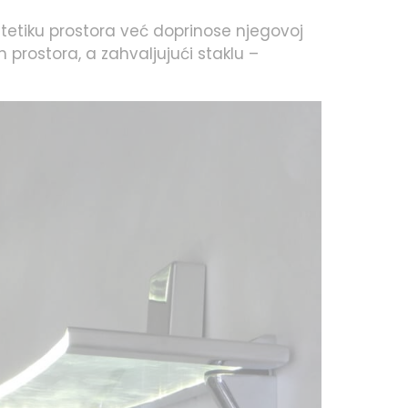
stetiku prostora već doprinose njegovoj
 prostora, a zahvaljujući staklu –