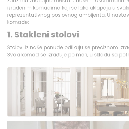
zauzima značajno mesto u našem asortimanu. Reč 
izrađenim komadima koji se lako uklapaju u sva
reprezentativnog poslovnog ambijenta. U nasta
komade:
1. Stakleni stolovi
Stolovi iz naše ponude odlikuju se preciznom iz
Svaki komad se izrađuje po meri, u skladu sa po