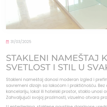
31/03/2025
STAKLENI NAMEŠTAJ K
SVETLOST I STIL U SV
Stakleni nameštaj donosi moderan izgled i prefi
savremeni dizajn sa lakoćom i praktičnošću. Bez 
kancelariju, lokal ili hotelski prostor, staklo unosi o
Zahvaljujući svojoj prozirnosti, vizuelno otvara pro
U enterijerima, staklene površine doprinose uredn