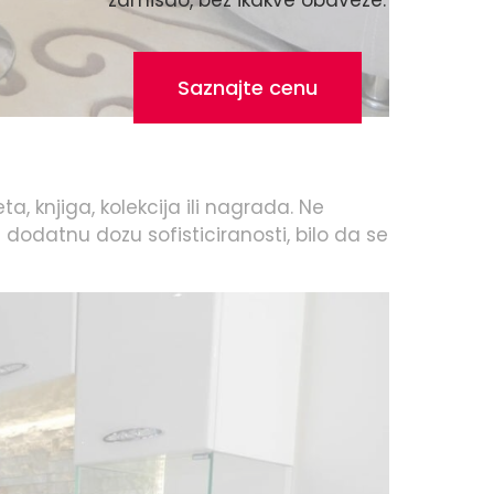
Saznajte cenu
a, knjiga, kolekcija ili nagrada. Ne
 dodatnu dozu sofisticiranosti, bilo da se