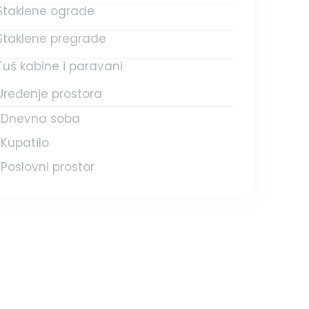
Staklene ograde
Staklene pregrade
Tuš kabine i paravani
Uređenje prostora
Dnevna soba
Kupatilo
Poslovni prostor