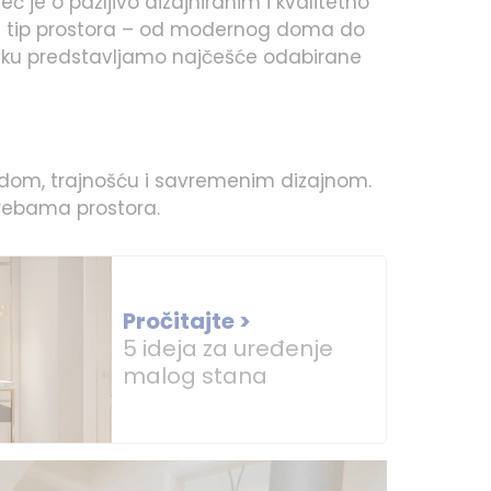
je o pažljivo dizajniranim i kvalitetno
ki tip prostora – od modernog doma do
vku predstavljamo najčešće odabirane
radom, trajnošću i savremenim dizajnom.
trebama prostora.
Pročitajte >
5 ideja za uređenje
malog stana