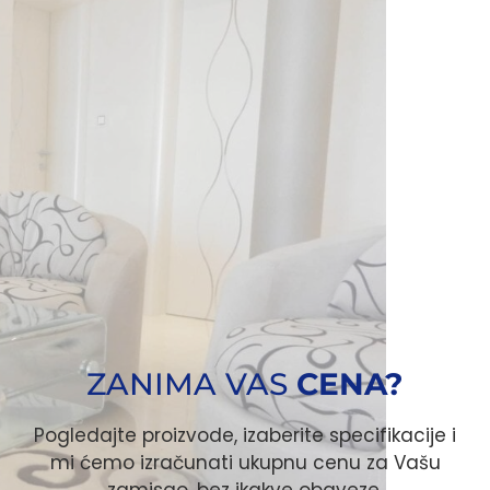
ZANIMA VAS
CENA?
Pogledajte proizvode, izaberite specifikacije i
mi ćemo izračunati ukupnu cenu za Vašu
zamisao, bez ikakve obaveze.