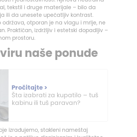
 tekstil i druge materijale – bilo da
 ili da unesete upečatljiv kontrast.
 održava, otporan je na vlagu i mrlje, ne
 Praktičan, izdržljiv i estetski dopadljiv –
enom prostoru.
kviru naše ponude
Pročitajte >
Šta izabrati za kupatilo – tuš
kabinu ili tuš paravan?
koje izrađujemo, stakleni nameštaj