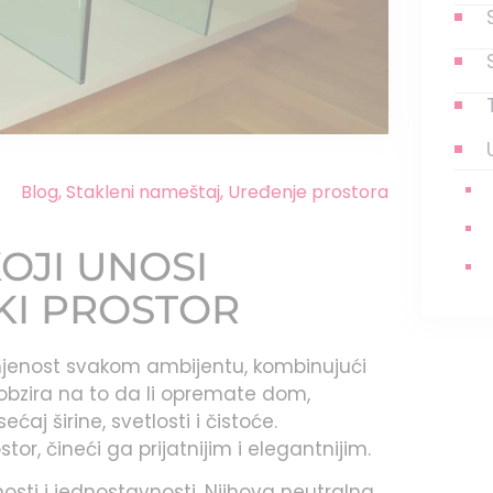
Blog
,
Stakleni nameštaj
,
Uređenje prostora
OJI UNOSI
AKI PROSTOR
njenost svakom ambijentu, kombinujući
obzira na to da li opremate dom,
sećaj širine, svetlosti i čistoće.
stor, čineći ga prijatnijim i elegantnijim.
osti i jednostavnosti. Njihova neutralna