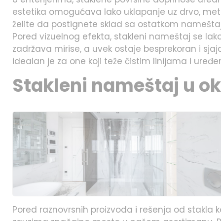
estetika omogućava lako uklapanje uz drvo, metal,
želite da postignete sklad sa ostatkom nameštaja
Pored vizuelnog efekta, stakleni nameštaj se lako
zadržava mirise, a uvek ostaje besprekoran i sjajan.
idealan je za one koji teže čistim linijama i uređ
Stakleni nameštaj u o
Pored raznovrsnih proizvoda i rešenja od stakla 